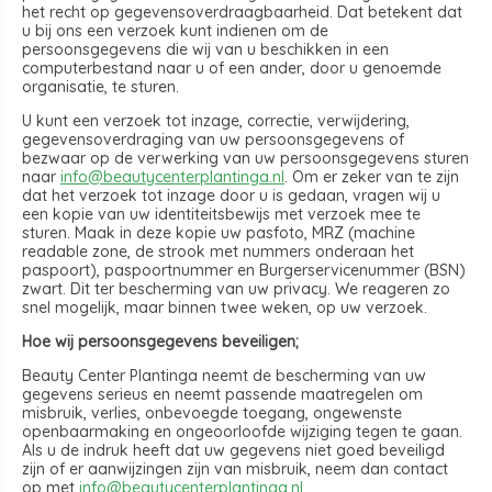
het recht op gegevensoverdraagbaarheid. Dat betekent dat
u bij ons een verzoek kunt indienen om de
persoonsgegevens die wij van u beschikken in een
computerbestand naar u of een ander, door u genoemde
organisatie, te sturen.
U kunt een verzoek tot inzage, correctie, verwijdering,
gegevensoverdraging van uw persoonsgegevens of
bezwaar op de verwerking van uw persoonsgegevens sturen
naar
info@beautycenterplantinga.nl
. Om er zeker van te zijn
dat het verzoek tot inzage door u is gedaan, vragen wij u
een kopie van uw identiteitsbewijs met verzoek mee te
sturen. Maak in deze kopie uw pasfoto, MRZ (machine
readable zone, de strook met nummers onderaan het
paspoort), paspoortnummer en Burgerservicenummer (BSN)
zwart. Dit ter bescherming van uw privacy. We reageren zo
snel mogelijk, maar binnen twee weken, op uw verzoek.
Hoe wij persoonsgegevens beveiligen;
Beauty Center Plantinga neemt de bescherming van uw
gegevens serieus en neemt passende maatregelen om
misbruik, verlies, onbevoegde toegang, ongewenste
openbaarmaking en ongeoorloofde wijziging tegen te gaan.
Als u de indruk heeft dat uw gegevens niet goed beveiligd
zijn of er aanwijzingen zijn van misbruik, neem dan contact
op met
info@beautycenterplantinga.nl